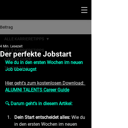
Beitrag
ALLE KARRIERETIPPS
4 Min. Lesezeit
ALLE KARRIERETIPPS
Der perfekte Jobstart
CAREER GUIDE
Wie du in den ersten Wochen im neuen 
TALENT-TALK
Job überzeugst
Hier geht's zum kostenlosen Download: 
ALUMNI TALENTS Career Guide
🔍 Darum geht’s in diesem Artikel:
Dein Start entscheidet alles:
 Wie du 
in den ersten Wochen im neuen 