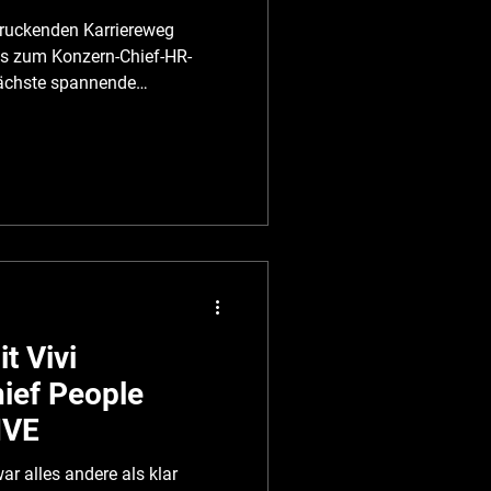
druckenden Karriereweg
is zum Konzern-Chief-HR-
 nächste spannende
hsten Entwicklungsschritt.
ector HR bei Takeda , einem der
nzerne. Dort verantwortet er
 mit seinem Team gerade ein
ojekt gelauncht, um
nd Motivation auf ihrem K
t Vivi
hief People
IVE
r alles andere als klar