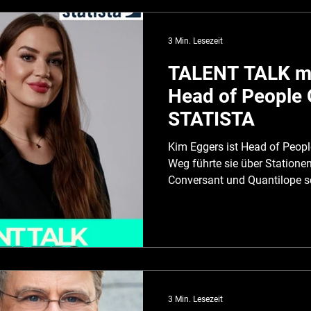
ALUMNI TALENTS spricht sie ü
Wahl von Arbeitgebern und Pa
3 Min. Lesezeit
TALENT TALK mi
Head of People 
STATISTA
Kim Eggers ist Head of People
Weg führte sie über Statione
Conversant und Quantilope sch
heute ein Team von 11 Persone
im HR ist sie seit 2020 auch z
First Aider – ein Thema, das sie aktiv in ihre
Führungsarbeit einbringt. Im TALEN
TALENTS spricht sie über die
Health mit ambitionierten Karr
3 Min. Lesezeit