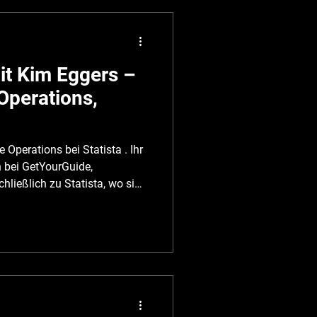
ber die Kriterien bei der
rallelen zur
t Kim Eggers –
Operations,
 Operations bei Statista . Ihr
n bei GetYourGuide,
ließlich zu Statista, wo sie
n leitet. Neben ihrer Rolle
ertifizierte Mental Health
T TALK mit ALUMNI
 Vereinbarkeit von Mental
ieren, gibt Tip