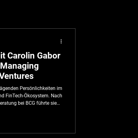
t Carolin Gabor
 Managing
 Ventures
rägenden Persönlichkeiten im
und FinTech-Ökosystem. Nach
eratung bei BCG führte sie
ich zum Exit. Heute ist sie
Finanzministeriums, Business
Managing Partner der
caesar . Im TALENT TALK mit