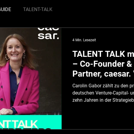
GUIDE
TALENT-TALK
4 Min. Lesezeit
TALENT TALK mi
– Co-Founder &
Partner, caesar.
Carolin Gabor zählt zu den p
deutschen Venture-Capital- 
zehn Jahren in der Strategieb
mehrere Unternehmen erfolgre
Mitglied im FinTechRat des 
Angel sowie Co-Founder und 
Venture-Capital-Gesellschaft 