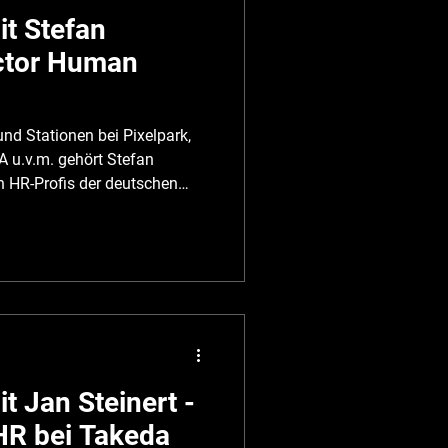
t Stefan
ector Human
nd Stationen bei Pixelpark,
 A u.v.m. gehört Stefan
n HR-Profis der deutschen
m TALENT TALK spricht er über
, seine HR-Philosophie und
alents wirklich ankommt.
nnende Gespräch! 1. Frage:
i : „Stefan, wie
er
 Jan Steinert -
 HR bei Takeda