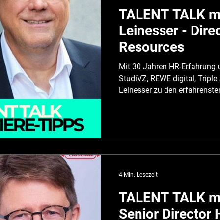
TALENT TALK mi
Leinesser - Dir
Resources
Mit 30 Jahren HR-Erfahrung u
StudiVZ, REWE digital, Triple
Leinesser zu den erfahrenste
Digitalwirtschaft. In unsere
seine wertvollsten Learnings
worauf es heute für Young T
Stefan, vielen Dank für das spa
Auswahl des richtigen Arbeitgebers Nik
erkennst du, ob ein Arbeitgeb
4 Min. Lesezeit
TALENT TALK mit
Senior Director