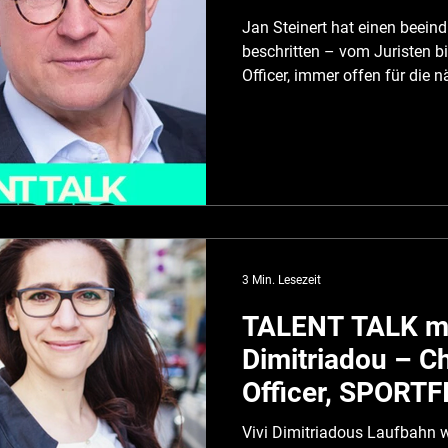
Jan Steinert hat einen beein
beschritten – vom Juristen b
Officer, immer offen für die
Herausforderung und den näc
Mittlerweile ist er Senior Dir
weltweit führenden Pharma-Ko
den HR Bereich und hat z.B.
detailliertes Karrierepfade-P
Mitarbeitenden Perspektive u
3 Min. Lesezeit
TALENT TALK mi
Dimitriadou – C
Officer, SPORTF
Vivi Dimitriadous Laufbahn wa